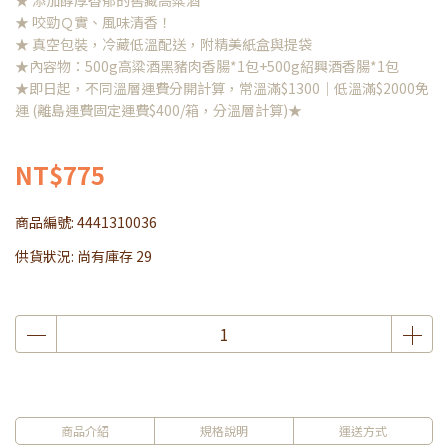
★ 添加醇厚香郁的窖藏高粱酒
★ 咬勁Ｑ實、風味清香！
★ 真空包裝，冷藏低溫配送，附精美紙盒與提袋
★內容物：500g高粱酒黑豬肉香腸*1包+500g紹興酒香腸*1包
★即日起，不同溫層運費分開計算，常溫滿$1300｜低溫滿$2000免
運 (離島運費固定運費$400/箱，分溫層計算)★
NT$775
商品編號:
4441310036
供貨狀況:
尚有庫存 29
商品介紹
規格說明
運送方式