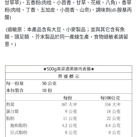
甘草萃)、五香粉(肉桂、小茴香、甘草、花椒、八角)、香草
粉(肉桂、丁香、五加皮、小茴香、山奈)、調味劑(dl-胺基丙
酸)
(過敏原：本產品含有大豆、小麥製品；並與其它含有魚
類、頭足類 、芥末製品於同一產線生產，食物過敏者請留
意。)