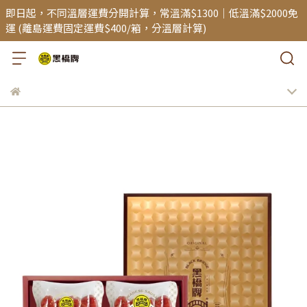
即日起，不同溫層運費分開計算，常溫滿$1300｜低溫滿$2000免
運 (離島運費固定運費$400/箱，分溫層計算)