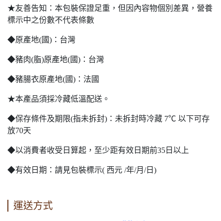
★友善告知：本包裝保證足重，但因內容物個別差異，營養
標示中之份數不代表條數
◆原產地(國)：台灣
◆豬肉(脂)原產地(國)：台灣
◆豬腸衣原產地(國)：法國
★本產品須採冷藏低溫配送。
◆保存條件及期限(指未拆封)：未拆封時冷藏 7℃ 以下可存
放70天
◆以消費者收受日算起，至少距有效日期前35日以上
◆有效日期：請見包裝標示( 西元 /年/月/日)
運送方式