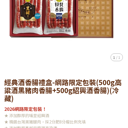
1
/
1
經典酒香腸禮盒-網路限定包裝(500g高
粱酒黑豬肉香腸+500g紹興酒香腸)(冷
藏)
2026網路限定包裝！
★ 添加醇厚的埔里紹興酒
★ 精選台灣黑豬腿肉，採2分肥8分瘦比例充填