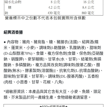
紹興酒香腸
● 內容物：豬肉、豬背脂、糖、豬腸衣(法國)、紹興酒(糯
米、蓬萊米、小麥)、調味劑(l-麩酸鈉、乳酸鈉液)、甜味劑
(D-山梨醇液70%)、食鹽、複方保色劑[食鹽、保色劑(亞硝酸
鈉、硝酸鉀)、麥芽糊精]、甘草水(水、甘草)、結著劑(焦磷
酸鈉、多磷酸鈉)、複方品質改良劑[調味劑(胺基乙酸)、醋
酸鈉(無水)、酵素製劑(溶菌酶)]、抗氧化劑(L-抗壞血酸鈉)、
甜味劑(甘草素、甘草萃)、調味劑(DL-胺基丙酸)、五香粉
(肉桂、小茴香、甘草、花椒、八角)
*過敏原資訊：本產品與其它含有大豆、小麥、魚類、頭足
類、芥末製品於同一產線生產，食物過敏者請留意。