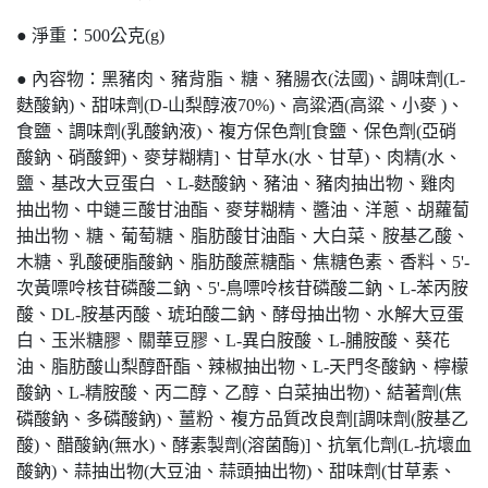
● 淨重：500公克(g)
● 內容物：黑豬肉、豬背脂、糖、豬腸衣(法國)、調味劑(L-
麩酸鈉)、甜味劑(D-山梨醇液70%)、高粱酒(高粱、小麥 )、
食鹽、調味劑(乳酸鈉液)、複方保色劑[食鹽、保色劑(亞硝
酸鈉、硝酸鉀)、麥芽糊精]、甘草水(水、甘草)、肉精(水、
鹽、基改大豆蛋白 、L-麩酸鈉、豬油、豬肉抽出物、雞肉
抽出物、中鏈三酸甘油酯、麥芽糊精、醬油、洋蔥、胡蘿蔔
抽出物、糖、葡萄糖、脂肪酸甘油酯、大白菜、胺基乙酸、
木糖、乳酸硬脂酸鈉、脂肪酸蔗糖酯、焦糖色素、香料、5'-
次黃嘌呤核苷磷酸二鈉、5'-鳥嘌呤核苷磷酸二鈉、L-苯丙胺
酸、DL-胺基丙酸、琥珀酸二鈉、酵母抽出物、水解大豆蛋
白、玉米糖膠、關華豆膠、L-異白胺酸、L-脯胺酸、葵花
油、脂肪酸山梨醇酐酯、辣椒抽出物、L-天門冬酸鈉、檸檬
酸鈉、L-精胺酸、丙二醇、乙醇、白菜抽出物)、結著劑(焦
磷酸鈉、多磷酸鈉)、薑粉、複方品質改良劑[調味劑(胺基乙
酸)、醋酸鈉(無水)、酵素製劑(溶菌酶)]、抗氧化劑(L-抗壞血
酸鈉)、蒜抽出物(大豆油、蒜頭抽出物)、甜味劑(甘草素、