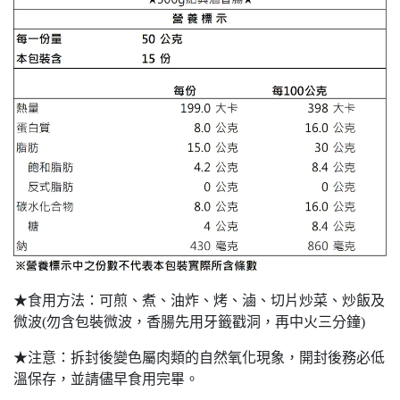
★食用方法：可煎、煮、油炸、烤、滷、切片炒菜、炒飯及
微波(勿含包裝微波，香腸先用牙籤戳洞，再中火三分鐘)
★注意：拆封後變色屬肉類的自然氧化現象，開封後務必低
溫保存，並請儘早食用完畢。