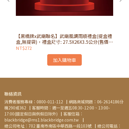
【黑橋牌x武廟聯名】武廟風調雨順禮盒(提盒禮
【
已
盒,無提袋)，禮盒尺寸: 27.5X26X3.5公分(售價已
價已
折)(常溫)
NT$272
NT
加入購物車
聯絡資訊
消費者服務專線：0800-011-112▕  網路商城問題：06-2614186分
機290或362▕  客服時間：週一至週五08:30-12:00、13:00-
17:00(國定假日與例假日除外)▕  客服信箱：
blackbridge@ms1.blackbridge.com.tw ▕   
總公司地址：702 臺南市南區中華西路一段103號▕  總公司電話：