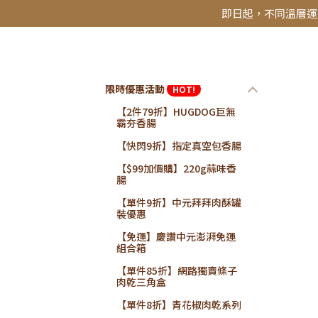
即日起，不同溫層運費
超商取貨專區
限時優惠活動
HOT!
【2件79折】HUGDOG巨無
霸夯香腸
【快閃9折】指定真空包香腸
【$99加價購】220g蒜味香
腸
【單件9折】中元拜拜肉酥罐
裝優惠
【免運】慶讚中元澎湃免運
組合箱
【單件85折】網路獨賣條子
肉乾三角盒
【單件8折】青花椒肉乾系列