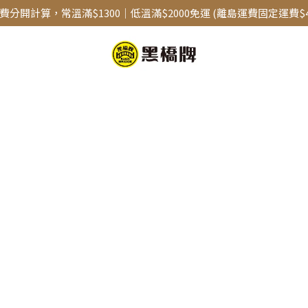
分開計算，常溫滿$1300｜低溫滿$2000免運 (離島運費固定運費$4