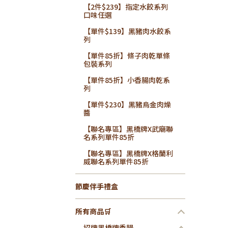
【2件$239】指定水餃系列
口味任選
【單件$139】黑豬肉水餃系
列
【單件85折】條子肉乾單條
包裝系列
【單件85折】小香腸肉乾系
列
【單件$230】黑豬烏金肉燥
醬
【聯名專區】黑橋牌X武廟聯
名系列單件85折
【聯名專區】黑橋牌X格蘭利
威聯名系列單件85折
節慶伴手禮盒
所有商品🛒
招牌黑橋牌香腸