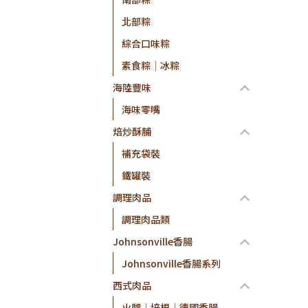
北部粽
綜合口味粽
素食粽│冰粽
海陸豐味
海味零嘴
焙炒酥脯
補充袋裝
鐵罐裝
調理肉品
調理肉品類
Johnsonville香腸
Johnsonville香腸系列
西式肉品
火腿│培根│德國香腸