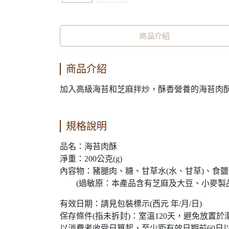
商品介紹
商品介紹
加入高級海苔和芝麻拌炒，酥香營養的海苔肉
規格說明
品名：海苔肉酥
淨重：200公克(g)
內容物：豬腿肉、糖、甘草水(水、甘草)、食
(過敏原：本產品含有芝麻及大豆、小麥製品
有效日期：請見包裝標示(西元 年/月/日)
保存條件(指未拆封)：室溫120天，避免放置
以消費者收受日算起，至少距有效日期前60日