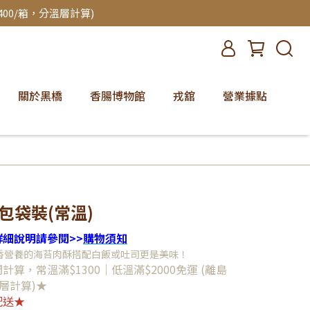
00/箱，分溫層計算)
關於黑橋
香腸博物館
戎舘
營業據點
包袋裝(常溫)
細說明請參閱>>
購物須知
香營養的海苔肉酥搭配白飯或吐司更是美味！
算，常溫滿$1300｜低溫滿$2000免運 (離島
層計算)★
配送★