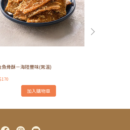
金魚骨酥－海陸豐味(常溫)
一斤原味香腸－真
$170
NT$333
加入購物車