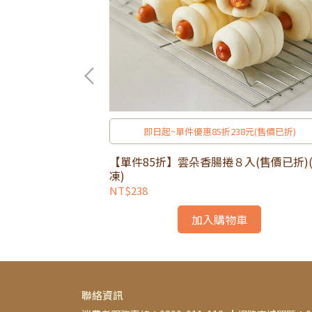
即日起~單件優惠85折238元(售價已折)
【單件85折】雲朵香腸捲８入(售價已折)
凍)
NT$238
加入購物車
聯絡資訊