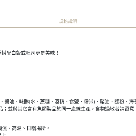
規格說明
酥搭配白飯或吐司更是美味！
鹽、醬油、味醂(水、蔗糖、酒精、食鹽、糯米)、豬油、麵粉、海
；並與其它含有魚類製品於同一產線生產，食物過敏者請留意。
於潮濕、高溫、日曬場所。
以上