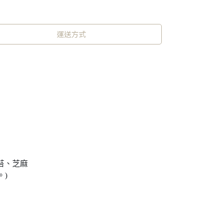
運送方式
苔、芝麻
)