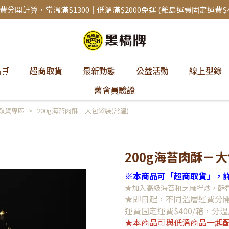
分開計算，常溫滿$1300｜低溫滿$2000免運 (離島運費固定運費$4
🛒
超商取貨
最新動態
公益活動
線上型錄
舊會員驗證
取貨專區
200g海苔肉酥－大包袋裝(常溫)
200g海苔肉酥－大
※本商品可「超商取貨」，詳
★加入高級海苔和芝麻拌炒，酥
★即日起，不同溫層運費分開計
運費固定運費$400/箱，分溫
★本商品可與低溫商品一起