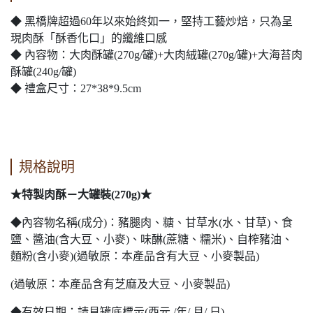
◆ 黑橋牌超過60年以來始終如一，堅持工藝炒焙，只為呈
現肉酥「酥香化口」的纖維口感
◆ 內容物：大肉酥罐(270g/罐)+大肉絨罐(270g/罐)+大海苔肉
酥罐(240g/罐)
◆ 禮盒尺寸：27*38*9.5cm
規格說明
★特製肉酥－大罐裝(270g)★
◆內容物名稱(成分)：豬腿肉、糖、甘草水(水、甘草)、食
鹽、醬油(含大豆、小麥)、味醂(蔗糖、糯米)、自榨豬油、
麵粉(含小麥)(過敏原：本產品含有大豆、小麥製品)
(過敏原：本產品含有芝麻及大豆、小麥製品)
◆有效日期：請見罐底標示(西元 /年/ 月/ 日)