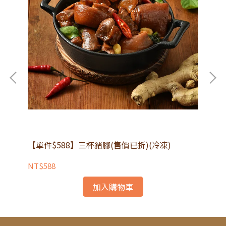
【單件$588】三杯豬腳(售價已折)(冷凍)
黃
NT$588
NT
加入購物車