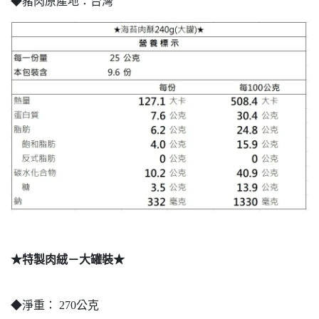
◆豬肉原產地：台灣
★特製肉絨－大罐裝★
◆淨重： 270公克