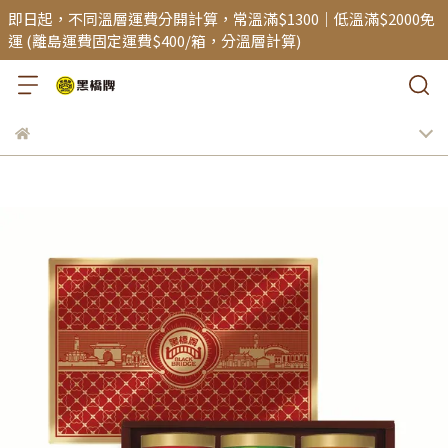
即日起，不同溫層運費分開計算，常溫滿$1300｜低溫滿$2000免
運 (離島運費固定運費$400/箱，分溫層計算)