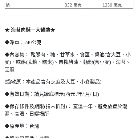
★ 海苔肉酥－大罐裝★
◆淨重：240公克
◆內容物： 豬腿肉、糖、甘草水、食鹽、醬油(含大豆、小
麥)、味醂(蔗糖、糯米)、自榨豬油、麵粉(含小麥)、海苔、
芝麻
(過敏原：本產品含有芝麻及大豆、小麥製品)
◆有效日期：請見罐底標示(西元 /年/ 月/ 日)
◆保存條件及期限(指未拆封)： 室溫一年，避免放置於潮
濕、高溫、日曬場所
◆原產地：台灣