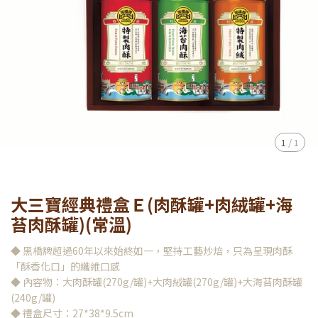
1
/
1
大三寶經典禮盒Ｅ(肉酥罐+肉絨罐+海
苔肉酥罐)(常溫)
◆ 黑橋牌超過60年以來始終如一，堅持工藝炒焙，只為呈現肉酥
「酥香化口」的纖維口感
◆ 內容物：大肉酥罐(270g/罐)+大肉絨罐(270g/罐)+大海苔肉酥罐
(240g/罐)
◆ 禮盒尺寸：27*38*9.5cm