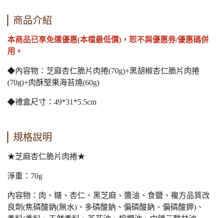
商品介紹
本商品已享免運優惠(本檔最低價)，恕不與優惠券/優惠碼併
用。
◆內容物：芝麻杏仁脆片肉捲(70g)+黑胡椒杏仁脆片肉捲
(70g)+肉酥堅果海苔燒(60g)
◆禮盒尺寸：49*31*5.5cm
規格說明
★芝麻杏仁脆片肉捲★
淨重：70g
內容物：肉、糖、杏仁、黑芝麻、醬油、食鹽、複方品質改
良劑(焦磷酸鈉(無水)、多磷酸鈉、偏磷酸鈉、偏磷酸鉀)、