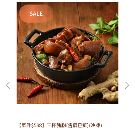
【單件$588】三杯豬腳(售價已折)(冷凍)
單
乾-