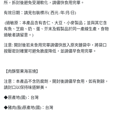
所，拆封後避免受潮軟化，請儘快食用完畢。
有效日期：請見包裝標示( 西元 /年/月/日)
(
過敏原：本產品含有杏仁、大豆、小麥製品；並與其它含
有魚、芝麻、奶、蛋、芥末及蝦製品於同一產線生產，食物
過敏者請留意。)
注意: 開封後若未食用完畢請儘快放入原夾鏈袋中，將袋口
按壓密封確實可避免脆度降低，並請儘早食用完畢。
【肉酥堅果海苔燒】
注意：本產品不含防腐劑，開封後請儘早食用，如有剩餘，
請封口以保持味道鮮美。
◆原產地(國)：台灣
◆豬肉(脂)原產地(國)：台灣