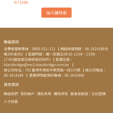
NT$588
NT
加入購物車
聯絡資訊
消費者服務專線：0800-011-112▕  網路商城問題：06-2614186分
機290或362▕  客服時間：週一至週五08:30-12:00、13:00-
17:00(國定假日與例假日除外)▕  客服信箱：
blackbridge@ms1.blackbridge.com.tw ▕   
總公司地址：702 臺南市南區中華西路一段103號▕  總公司電話：
06-2614186▕   香腸博物館預約專線：06-2616990
其他資訊
聯絡我們
我的帳戶
隱私政策
購物須知
舊會員驗證│忘記密碼
人才招募