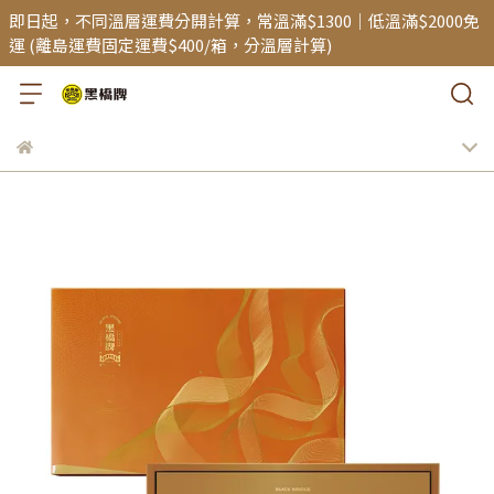
即日起，不同溫層運費分開計算，常溫滿$1300｜低溫滿$2000免
運 (離島運費固定運費$400/箱，分溫層計算)