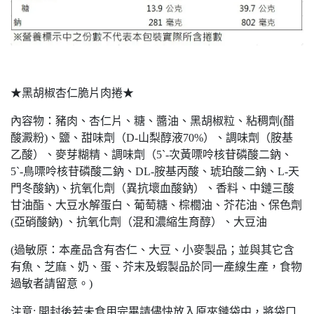
★黑胡椒杏仁脆片肉捲★
內容物：豬肉、杏仁片、糖、醬油、黑胡椒粒、粘稠劑(醋
酸澱粉)、鹽、甜味劑（D-山梨醇液70%）、調味劑（胺基
乙酸）、麥芽糊精、調味劑（5`-次黃嘌呤核苷磷酸二鈉、
5`-鳥嘌呤核苷磷酸二鈉、DL-胺基丙酸、琥珀酸二鈉、L-天
門冬酸鈉)、抗氧化劑（異抗壞血酸鈉）、香料、中鏈三酸
甘油酯、大豆水解蛋白、葡萄糖、棕櫚油、芥花油、保色劑
(亞硝酸鈉) 、抗氧化劑（混和濃縮生育醇）、大豆油
(
過敏原：本產品含有杏仁、大豆、小麥製品；並與其它含
有魚、芝麻、奶、蛋、芥末及蝦製品於同一產線生產，食物
過敏者請留意。)
注意: 開封後若未食用完畢請儘快放入原夾鏈袋中，將袋口