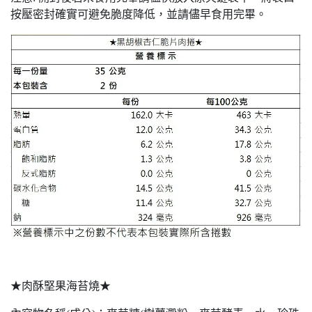
按壓密封確實可避免脆度降低，並請儘早食用完畢。
★肉酥堅果海苔燒★