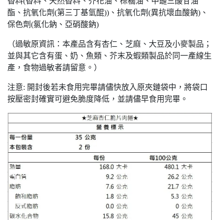
香料(香料、天然香料、芥花油、棕櫚油、中鏈三酸甘油
酯、抗氧化劑(第三丁基氫醌))、抗氧化劑(異抗壞血酸鈉)、
保色劑(氯化鈉、亞硝酸鈉)
（過敏原資訊：本產品含有杏仁、芝麻、大豆及小麥製品；
並與其它含有蛋、奶、魚類、芥末及蝦類製品於同一產線生
產，食物過敏者請留意。）
注意: 開封後若未食用完畢請儘快放入原夾鏈袋中，將袋口
按壓密封確實可避免脆度降低，並請儘早食用完畢。