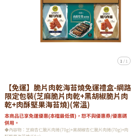
1
/
1
【免運】脆片肉乾海苔燒免運禮盒-網路
限定包裝(芝麻脆片肉乾+黑胡椒脆片肉
乾+肉酥堅果海苔燒)(常溫)
本商品已享免運優惠(本檔最低價)，恕不與優惠券/優惠碼
併用。
◆內容物：芝麻杏仁脆片肉捲(70g)+黑胡椒杏仁脆片肉捲(70g)+肉