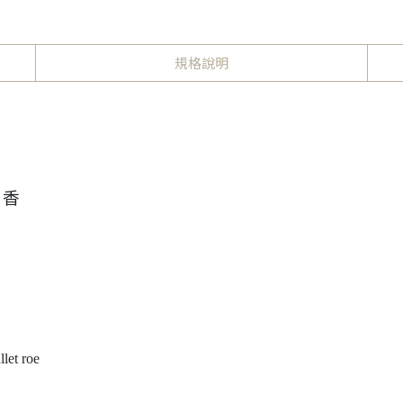
規格說明
、香
t roe