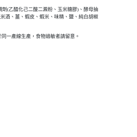
稠劑(乙醯化己二酸二澱粉、玉米糖膠)、酵母抽
料理米酒、薑、蝦皮、蝦米、味精、鹽、純白胡椒
於同一產線生產，食物過敏者請留意。