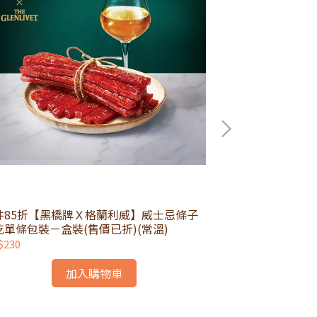
件85折【黑橋牌Ｘ格蘭利威】威士忌條子
一斤原味珍珠香
乾單條包裝－盒裝(售價已折)(常溫)
$230
NT$390
加入購物車