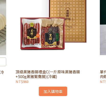
頂級黑豬香腸禮盒C(一斤原味黑豬香腸
單
(冷
+500g黑豬鴛鴦腸)(冷藏)
肉
NT$960
NT
加入購物車