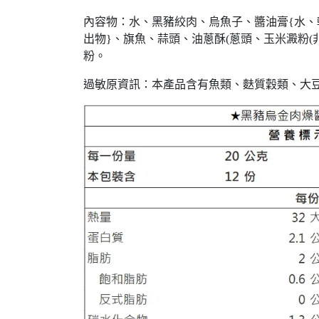
內容物：水、黑豬絞肉、烏魚子、醬油膏{水、
出物}、旗魚、蒜頭、油蔥酥(蔥頭、玉米澱粉
粉。
過敏原資訊：本產品含有魚類、麩質穀類、大