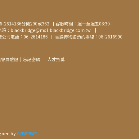
-2614186分機290或362▕  客服時間：週一至週五08:30-
lackbridge@ms1.blackbridge.com.tw ▕   
電話：06-2614186▕   香腸博物館預約專線：06-2616990
舊會員驗證│忘記密碼
人才招募
gned by
CYBERBIZ
.