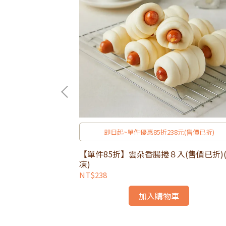
即日起~單件優惠85折238元(售價已折)
藏)
【單件85折】雲朵香腸捲８入(售價已折)
凍)
NT$238
加入購物車