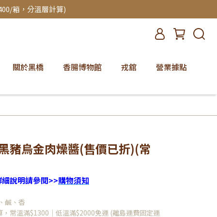
00/箱，分溫層計算)
關於黑橋
香腸博物館
戎舘
營業據點
】黑豬烏金肉燥醬(售價已折)(常
細說明請參閱>>
購物須知
、鹹、香
常溫滿$1300｜低溫滿$2000免運 (離島運費固定運