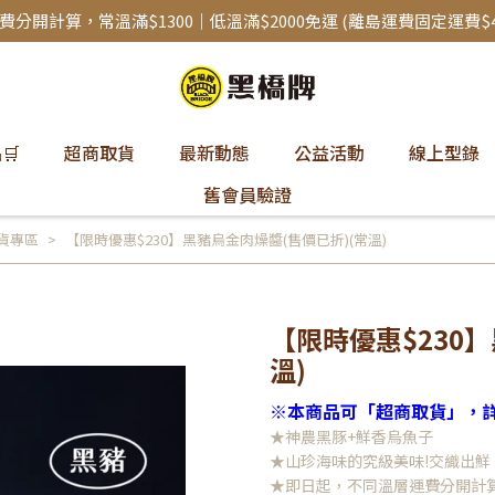
分開計算，常溫滿$1300｜低溫滿$2000免運 (離島運費固定運費$4
🛒
超商取貨
最新動態
公益活動
線上型錄
舊會員驗證
貨專區
【限時優惠$230】黑豬烏金肉燥醬(售價已折)(常溫)
【限時優惠$230
溫)
※本商品可「超商取貨」，詳
★神農黑豚+鮮香烏魚子
★山珍海味的究級美味!交織出鮮
★即日起，不同溫層運費分開計算，