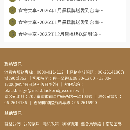
3
食物共享~2026年1月黑橋牌送愛到台南⋯
4
食物共享~2026年1月黑橋牌送愛到台南⋯
5
食物共享~2025年12月黑橋牌送愛到鴻⋯
聯絡資訊
消費者服務專線：0800-011-112▕  網路商城問題：06-2614186分
機290或362▕  客服時間：週一至週五08:30-12:00、13:00-
17:00(國定假日與例假日除外)▕  客服信箱：
blackbridge@ms1.blackbridge.com.tw ▕   
總公司地址：702 臺南市南區中華西路一段103號▕  總公司電話：
06-2614186▕   香腸博物館預約專線：06-2616990
其他資訊
聯絡我們
我的帳戶
隱私政策
購物須知
舊會員驗證│忘記密碼