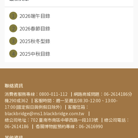
1
2026端午目錄
2
2026春節目錄
3
2025秋冬型錄
4
2025中秋目錄
聯絡資訊
消費者服務專線：0800-011-112▕  網路商城問題：06-2614186分
機290或362▕  客服時間：週一至週五08:30-12:00、13:00-
17:00(國定假日與例假日除外)▕  客服信箱：
blackbridge@ms1.blackbridge.com.tw ▕   
總公司地址：702 臺南市南區中華西路一段103號▕  總公司電話：
06-2614186▕   香腸博物館預約專線：06-2616990
其他資訊